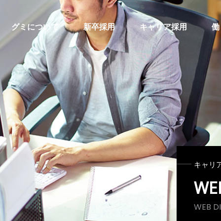
グミについて
新卒採用
キャリア採用
働
キャリ
W
WEB D