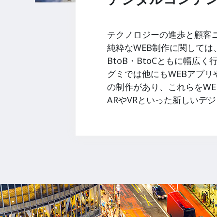
テクノロジーの進歩と顧客
純粋なWEB制作に関しては
BtoB・BtoCともに幅広
グミでは他にもWEBアプ
の制作があり、これらをW
ARやVRといった新しい