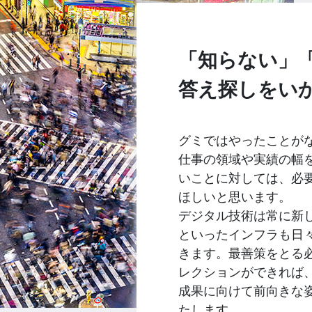
「知らない」
答え探しをい
グミではやったことが
仕事の領域や実績の幅
いことに対しては、必
ほしいと思います。
デジタル技術は常に新
といったインフラも日
きます。最善策をとる
レクションができれば
成果に向けて前向きな
たします。